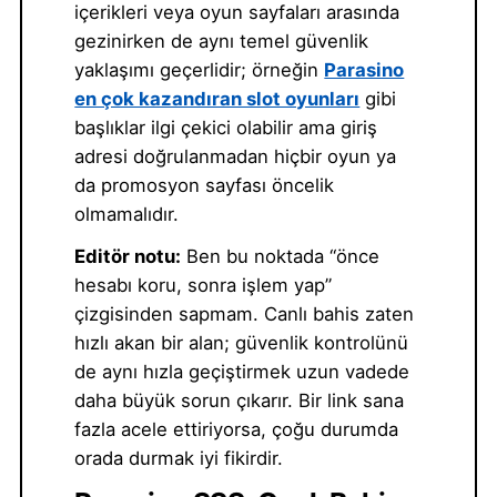
içerikleri veya oyun sayfaları arasında
gezinirken de aynı temel güvenlik
yaklaşımı geçerlidir; örneğin
Parasino
en çok kazandıran slot oyunları
gibi
başlıklar ilgi çekici olabilir ama giriş
adresi doğrulanmadan hiçbir oyun ya
da promosyon sayfası öncelik
olmamalıdır.
Editör notu:
Ben bu noktada “önce
hesabı koru, sonra işlem yap”
çizgisinden sapmam. Canlı bahis zaten
hızlı akan bir alan; güvenlik kontrolünü
de aynı hızla geçiştirmek uzun vadede
daha büyük sorun çıkarır. Bir link sana
fazla acele ettiriyorsa, çoğu durumda
orada durmak iyi fikirdir.