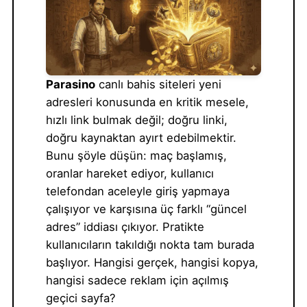
Parasino
canlı bahis siteleri yeni
adresleri konusunda en kritik mesele,
hızlı link bulmak değil; doğru linki,
doğru kaynaktan ayırt edebilmektir.
Bunu şöyle düşün: maç başlamış,
oranlar hareket ediyor, kullanıcı
telefondan aceleyle giriş yapmaya
çalışıyor ve karşısına üç farklı “güncel
adres” iddiası çıkıyor. Pratikte
kullanıcıların takıldığı nokta tam burada
başlıyor. Hangisi gerçek, hangisi kopya,
hangisi sadece reklam için açılmış
geçici sayfa?