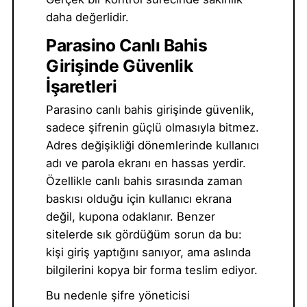
daha değerlidir.
Parasino Canlı Bahis
Girişinde Güvenlik
İşaretleri
Parasino canlı bahis girişinde güvenlik,
sadece şifrenin güçlü olmasıyla bitmez.
Adres değişikliği dönemlerinde kullanıcı
adı ve parola ekranı en hassas yerdir.
Özellikle canlı bahis sırasında zaman
baskısı olduğu için kullanıcı ekrana
değil, kupona odaklanır. Benzer
sitelerde sık gördüğüm sorun da bu:
kişi giriş yaptığını sanıyor, ama aslında
bilgilerini kopya bir forma teslim ediyor.
Bu nedenle şifre yöneticisi