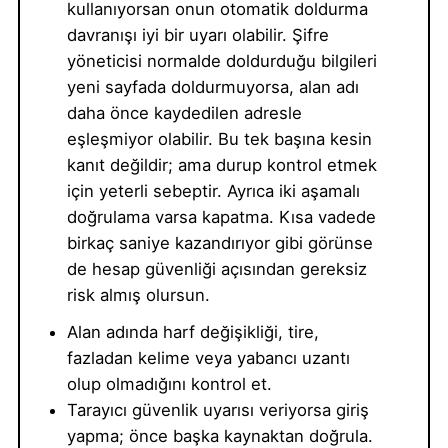
kullanıyorsan onun otomatik doldurma
davranışı iyi bir uyarı olabilir. Şifre
yöneticisi normalde doldurduğu bilgileri
yeni sayfada doldurmuyorsa, alan adı
daha önce kaydedilen adresle
eşleşmiyor olabilir. Bu tek başına kesin
kanıt değildir; ama durup kontrol etmek
için yeterli sebeptir. Ayrıca iki aşamalı
doğrulama varsa kapatma. Kısa vadede
birkaç saniye kazandırıyor gibi görünse
de hesap güvenliği açısından gereksiz
risk almış olursun.
Alan adında harf değişikliği, tire,
fazladan kelime veya yabancı uzantı
olup olmadığını kontrol et.
Tarayıcı güvenlik uyarısı veriyorsa giriş
yapma; önce başka kaynaktan doğrula.