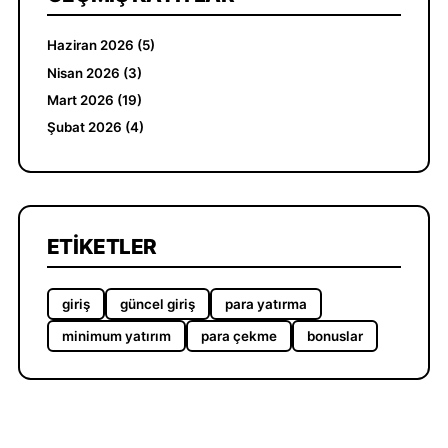
Haziran 2026 (5)
Nisan 2026 (3)
Mart 2026 (19)
Şubat 2026 (4)
ETIKETLER
giriş
güncel giriş
para yatırma
minimum yatırım
para çekme
bonuslar