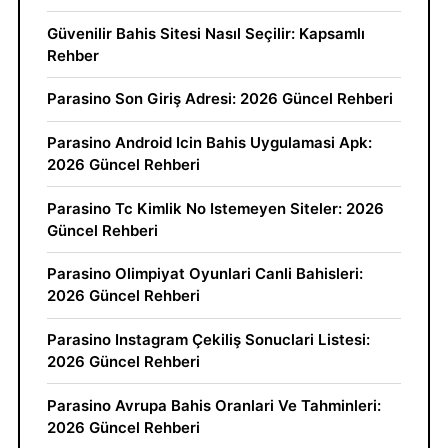
Güvenilir Bahis Sitesi Nasıl Seçilir: Kapsamlı
Rehber
Parasino Son Giriş Adresi: 2026 Güncel Rehberi
Parasino Android Icin Bahis Uygulamasi Apk:
2026 Güncel Rehberi
Parasino Tc Kimlik No Istemeyen Siteler: 2026
Güncel Rehberi
Parasino Olimpiyat Oyunlari Canli Bahisleri:
2026 Güncel Rehberi
Parasino Instagram Çekiliş Sonuclari Listesi:
2026 Güncel Rehberi
Parasino Avrupa Bahis Oranlari Ve Tahminleri:
2026 Güncel Rehberi