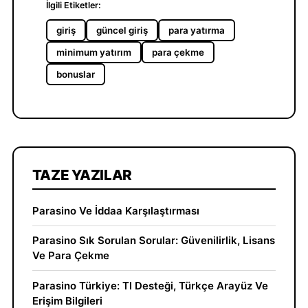
İlgili Etiketler:
giriş
güncel giriş
para yatırma
minimum yatırım
para çekme
bonuslar
TAZE YAZILAR
Parasino Ve İddaa Karşılaştırması
Parasino Sık Sorulan Sorular: Güvenilirlik, Lisans
Ve Para Çekme
Parasino Türkiye: Tl Desteği, Türkçe Arayüz Ve
Erişim Bilgileri