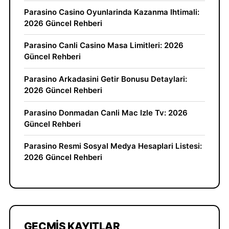
Parasino Casino Oyunlarinda Kazanma Ihtimali:
2026 Güncel Rehberi
Parasino Canli Casino Masa Limitleri: 2026
Güncel Rehberi
Parasino Arkadasini Getir Bonusu Detaylari:
2026 Güncel Rehberi
Parasino Donmadan Canli Mac Izle Tv: 2026
Güncel Rehberi
Parasino Resmi Sosyal Medya Hesaplari Listesi:
2026 Güncel Rehberi
GEÇMIŞ KAYITLAR