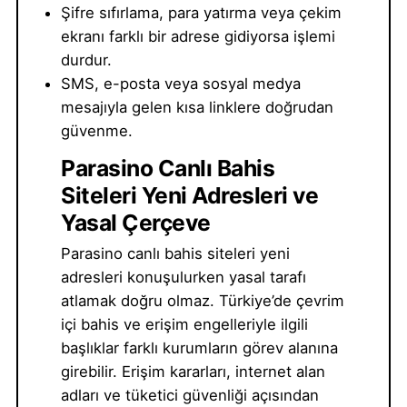
Şifre sıfırlama, para yatırma veya çekim
ekranı farklı bir adrese gidiyorsa işlemi
durdur.
SMS, e-posta veya sosyal medya
mesajıyla gelen kısa linklere doğrudan
güvenme.
Parasino Canlı Bahis
Siteleri Yeni Adresleri ve
Yasal Çerçeve
Parasino canlı bahis siteleri yeni
adresleri konuşulurken yasal tarafı
atlamak doğru olmaz. Türkiye’de çevrim
içi bahis ve erişim engelleriyle ilgili
başlıklar farklı kurumların görev alanına
girebilir. Erişim kararları, internet alan
adları ve tüketici güvenliği açısından