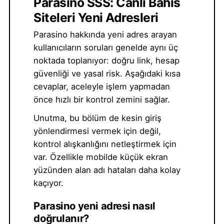
Parasino SSS: Canlı Bahis
Siteleri Yeni Adresleri
Parasino hakkında yeni adres arayan
kullanıcıların soruları genelde aynı üç
noktada toplanıyor: doğru link, hesap
güvenliği ve yasal risk. Aşağıdaki kısa
cevaplar, aceleyle işlem yapmadan
önce hızlı bir kontrol zemini sağlar.
Unutma, bu bölüm de kesin giriş
yönlendirmesi vermek için değil,
kontrol alışkanlığını netleştirmek için
var. Özellikle mobilde küçük ekran
yüzünden alan adı hataları daha kolay
kaçıyor.
Parasino yeni adresi nasıl
doğrulanır?