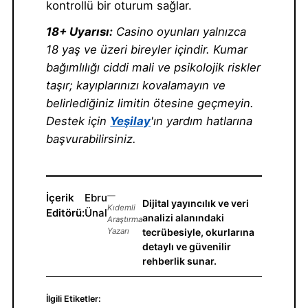
kontrollü bir oturum sağlar.
18+ Uyarısı:
Casino oyunları yalnızca
18 yaş ve üzeri bireyler içindir. Kumar
bağımlılığı ciddi mali ve psikolojik riskler
taşır; kayıplarınızı kovalamayın ve
belirlediğiniz limitin ötesine geçmeyin.
Destek için
Yeşilay
'ın yardım hatlarına
başvurabilirsiniz.
İçerik
Ebru
—
Dijital yayıncılık ve veri
Kıdemli
Editörü:
Ünal
analizi alanındaki
Araştırma
Yazarı
tecrübesiyle, okurlarına
detaylı ve güvenilir
rehberlik sunar.
İlgili Etiketler: