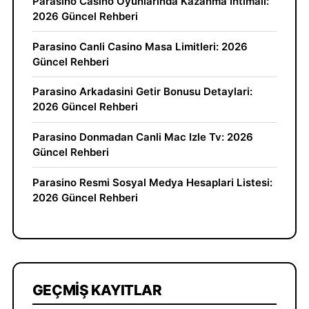
Parasino Casino Oyunlarinda Kazanma Ihtimali:
2026 Güncel Rehberi
Parasino Canli Casino Masa Limitleri: 2026
Güncel Rehberi
Parasino Arkadasini Getir Bonusu Detaylari:
2026 Güncel Rehberi
Parasino Donmadan Canli Mac Izle Tv: 2026
Güncel Rehberi
Parasino Resmi Sosyal Medya Hesaplari Listesi:
2026 Güncel Rehberi
GEÇMIŞ KAYITLAR