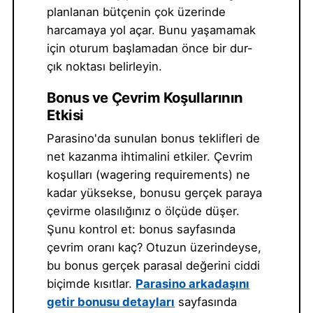
planlanan bütçenin çok üzerinde
harcamaya yol açar. Bunu yaşamamak
için oturum başlamadan önce bir dur-
çık noktası belirleyin.
Bonus ve Çevrim Koşullarının
Etkisi
Parasino'da sunulan bonus teklifleri de
net kazanma ihtimalini etkiler. Çevrim
koşulları (wagering requirements) ne
kadar yüksekse, bonusu gerçek paraya
çevirme olasılığınız o ölçüde düşer.
Şunu kontrol et: bonus sayfasında
çevrim oranı kaç? Otuzun üzerindeyse,
bu bonus gerçek parasal değerini ciddi
biçimde kısıtlar.
Parasino arkadaşını
getir bonusu detayları
sayfasında