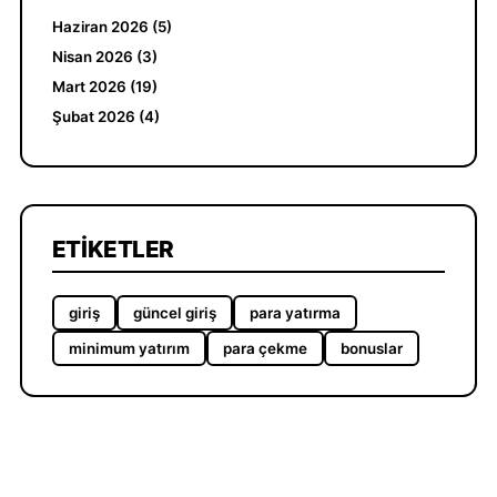
Haziran 2026 (5)
Nisan 2026 (3)
Mart 2026 (19)
Şubat 2026 (4)
ETIKETLER
giriş
güncel giriş
para yatırma
minimum yatırım
para çekme
bonuslar