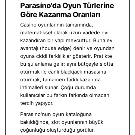
Parasino'da Oyun Türlerine
Göre Kazanma Oranları
Casino oyunlarının tamamında,
matematiksel olarak uzun vadede evi
kazandıran bir yapı mevcuttur. Buna ev
avantajı (house edge) denir ve oyundan
oyuna ciddi farklılıklar gösterir. Pratikte
bu şu anlama gelir: aynı bütçeyle slotta
oturmak ile canlı blackjack masasına
oturmak, tamamen farklı kazanma
ihtimalleri sunar. Çoğu durumda
kullanıcılar bu farkın farkında olmadan
tercih yapıyor.
Parasino'nun oyun kataloğuna
bakıldığında, slot oyunlarının büyük
çoğunluğu oluşturduğu görülür.