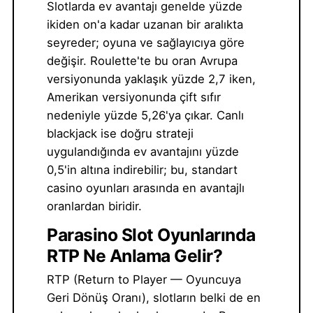
Slotlarda ev avantajı genelde yüzde
ikiden on'a kadar uzanan bir aralıkta
seyreder; oyuna ve sağlayıcıya göre
değişir. Roulette'te bu oran Avrupa
versiyonunda yaklaşık yüzde 2,7 iken,
Amerikan versiyonunda çift sıfır
nedeniyle yüzde 5,26'ya çıkar. Canlı
blackjack ise doğru strateji
uygulandığında ev avantajını yüzde
0,5'in altına indirebilir; bu, standart
casino oyunları arasında en avantajlı
oranlardan biridir.
Parasino Slot Oyunlarında
RTP Ne Anlama Gelir?
RTP (Return to Player — Oyuncuya
Geri Dönüş Oranı), slotların belki de en