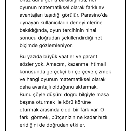
oyunun matematiksel olarak farklı ev
avantajları taşıdığı görülür. Parasino'da
oynayan kullanıcıların deneyimlerine
bakıldığında, oyun tercihinin nihai
sonucu doğrudan şekillendirdiği net
biçimde gözlemleniyor.
Bu yazıda büyük vaatler ve garanti
sözler yok. Amacım, kazanma ihtimali
konusunda gerçekçi bir çerçeve çizmek
ve hangi oyunun matematiksel olarak
daha avantajlı olduğunu aktarmak.
Bunu şöyle düşün: doğru bilgiyle masa
başına oturmak ile körü körüne
oturmak arasında ciddi bir fark var. O
farkı görmek, bütçenizin ne kadar hızlı
eridiğini de doğrudan etkiler.