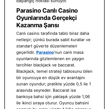
başlangıç noktası sunuyor.
Parasino Canlı Casino
Oyunlarında Gerçekçi
Kazanma Şansı
Canlı casino tarafında tablo biraz daha
netleşir; çünkü burada sabit kurallar ve
standart güverte düzenlemeleri
geçerlidir.
Parasino
'nun canlı masa
oyunlarında gözlemlenen en yaygın
tercihler blackjack ve baccarat.
Blackjack, temel strateji tablosunu bilen
bir oyuncuya en düşük ev avantajını
sunan oyundur; pratikte yüzde 0,5 ile 1
arasında seyreder. Baccarat ise
bankoya bahsi için yaklaşık yüzde 1,06
ile ikinci sıraya oturur. Oyuncu bahsini