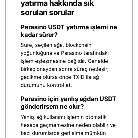
yatırma hakkında sık
sorulan sorular
Parasino USDT yatırma işlemi ne
kadar sürer?
Süre, seçilen ağa, blockchain
yoğunluğuna ve Parasino tarafındaki
işlem eşleşmesine bağlıdır. Genelde
birkaç onaydan sonra süreç netleşir;
gecikme olursa önce TXID ile ağ
durumunu kontrol et.
Parasino için yanlış ağdan USDT
gönderirsem ne olur?
Yanlış ağ kullanımı işlemin otomatik
hesaba geçmemesine neden olabilir ve
bazı durumlarda geri alma mümkün