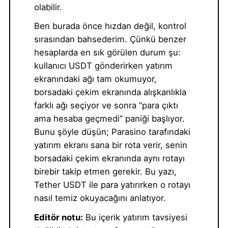
olabilir.
Ben burada önce hızdan değil, kontrol
sırasından bahsederim. Çünkü benzer
hesaplarda en sık görülen durum şu:
kullanıcı USDT gönderirken yatırım
ekranındaki ağı tam okumuyor,
borsadaki çekim ekranında alışkanlıkla
farklı ağı seçiyor ve sonra “para çıktı
ama hesaba geçmedi” paniği başlıyor.
Bunu şöyle düşün; Parasino tarafındaki
yatırım ekranı sana bir rota verir, senin
borsadaki çekim ekranında aynı rotayı
birebir takip etmen gerekir. Bu yazı,
Tether USDT ile para yatırırken o rotayı
nasıl temiz okuyacağını anlatıyor.
Editör notu:
Bu içerik yatırım tavsiyesi