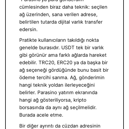
cümlesinden biraz daha teknik: seçilen
ağ üzerinden, sana verilen adrese,
belirtilen tutarda dijital varlık transfer
edersin.
Pratikte kullanıcıların takıldığı nokta
genelde burasıdır. USDT tek bir varlık
gibi görünür ama farklı ağlarda hareket
edebilir. TRC20, ERC20 ya da başka bir
ağ seçeneği gördüğünde bunu basit bir
ödeme tercihi sanma. Ağ, gönderimin
hangi teknik yoldan ilerleyeceğini
belirler. Parasino yatırım ekranında
hangi ağ gösteriliyorsa, kripto
borsasında da aynı ağ seçilmelidir.
Burada acele etme.
Bir diğer ayrıntı da cüzdan adresinin