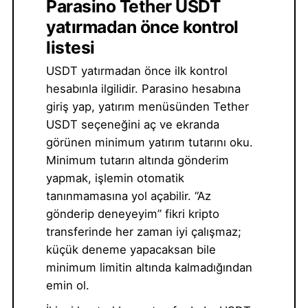
Parasino Tether USDT
yatırmadan önce kontrol
listesi
USDT yatırmadan önce ilk kontrol
hesabınla ilgilidir. Parasino hesabına
giriş yap, yatırım menüsünden Tether
USDT seçeneğini aç ve ekranda
görünen minimum yatırım tutarını oku.
Minimum tutarın altında gönderim
yapmak, işlemin otomatik
tanınmamasına yol açabilir. “Az
gönderip deneyeyim” fikri kripto
transferinde her zaman iyi çalışmaz;
küçük deneme yapacaksan bile
minimum limitin altında kalmadığından
emin ol.