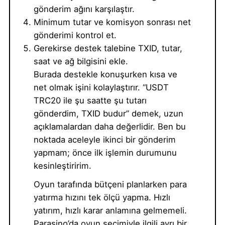
gönderim ağını karşılaştır.
Minimum tutar ve komisyon sonrası net
gönderimi kontrol et.
Gerekirse destek talebine TXID, tutar,
saat ve ağ bilgisini ekle.
Burada destekle konuşurken kısa ve
net olmak işini kolaylaştırır. “USDT
TRC20 ile şu saatte şu tutarı
gönderdim, TXID budur” demek, uzun
açıklamalardan daha değerlidir. Ben bu
noktada aceleyle ikinci bir gönderim
yapmam; önce ilk işlemin durumunu
kesinleştiririm.
Oyun tarafında bütçeni planlarken para
yatırma hızını tek ölçü yapma. Hızlı
yatırım, hızlı karar anlamına gelmemeli.
Parasino’da oyun seçimiyle ilgili ayrı bir