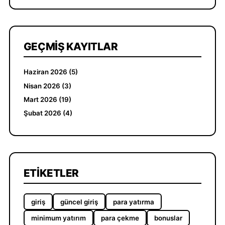
GEÇMIŞ KAYITLAR
Haziran 2026 (5)
Nisan 2026 (3)
Mart 2026 (19)
Şubat 2026 (4)
ETIKETLER
giriş
güncel giriş
para yatırma
minimum yatırım
para çekme
bonuslar