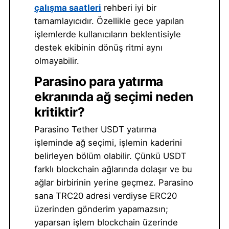
çalışma saatleri
rehberi iyi bir
tamamlayıcıdır. Özellikle gece yapılan
işlemlerde kullanıcıların beklentisiyle
destek ekibinin dönüş ritmi aynı
olmayabilir.
Parasino para yatırma
ekranında ağ seçimi neden
kritiktir?
Parasino Tether USDT yatırma
işleminde ağ seçimi, işlemin kaderini
belirleyen bölüm olabilir. Çünkü USDT
farklı blockchain ağlarında dolaşır ve bu
ağlar birbirinin yerine geçmez. Parasino
sana TRC20 adresi verdiyse ERC20
üzerinden gönderim yapamazsın;
yaparsan işlem blockchain üzerinde